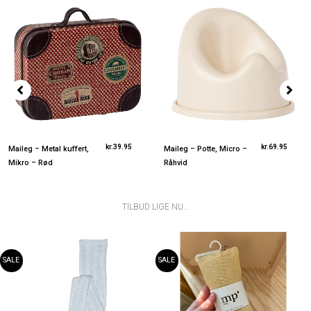
kr.
39.95
kr.
69.95
Maileg – Metal kuffert,
Maileg – Potte, Micro –
Mikro – Rød
Råhvid
TILBUD LIGE NU...
Den
Den
Den
Den
aktuelle
oprindelige
aktuel
oprin
pris
pris
pris
pris
SALE
SALE
er:
var:
er:
var:
kr.85.00.
kr.169.95.
kr.45.
kr.149