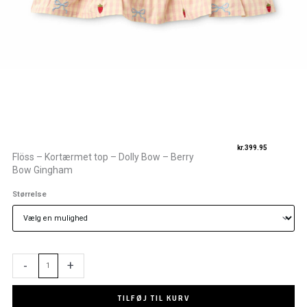
kr.
399.95
Flöss – Kortærmet top – Dolly Bow – Berry
Bow Gingham
Flöss
Størrelse
-
Kortærmet
top
-
Dolly
-
+
Bow
-
Berry
TILFØJ TIL KURV
Bow