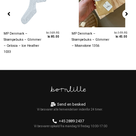
kr.
169.95
kr.
149.95
MP Denmark –
MP Denmark –
kr.
85.00
kr.
45.00
Strømpebuks – Glimmer
Strømpebuks – Glimmer
– Celosia – Ice Heather
– Moonstone 1356
1033
Send en besked
Vi besvarer alle henvendelser indenfor 24 timer.
+45 2889 2437
Vi besvarer opkald fra mandag til fredag 10:00-17:00