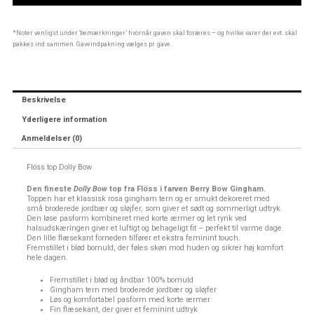
Gingham
antal
*Noter venligst under ‘bemærkninger’ hvornår gaven skal foræres – og hvilke varer der evt. skal
pakkes ind sammen. Gaveindpakning vælges pr. gave.
Beskrivelse
Yderligere information
Anmeldelser (0)
Flöss top Dolly Bow
Den fineste
Dolly Bow
top fra Flöss i farven Berry Bow Gingham.
Toppen har et klassisk rosa gingham tern og er smukt dekoreret med
små broderede jordbær og sløjfer, som giver et sødt og sommerligt udtryk.
Den løse pasform kombineret med korte ærmer og let rynk ved
halsudskæringen giver et luftigt og behageligt fit – perfekt til varme dage.
Den lille flæsekant forneden tilfører et ekstra feminint touch.
Fremstillet i blød bomuld, der føles skøn mod huden og sikrer høj komfort
hele dagen.
Fremstillet i blød og åndbar 100% bomuld
Gingham tern med broderede jordbær og sløjfer
Løs og komfortabel pasform med korte ærmer
Fin flæsekant, der giver et feminint udtryk