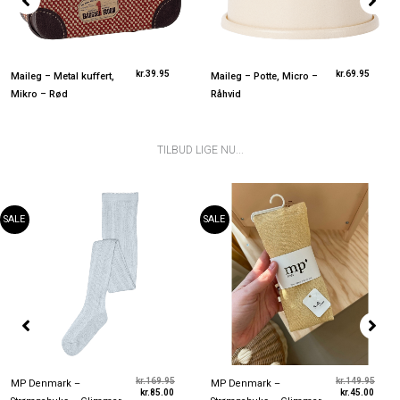
kr.
39.95
kr.
69.95
Maileg – Metal kuffert,
Maileg – Potte, Micro –
Mikro – Rød
Råhvid
TILBUD LIGE NU...
Den
Den
Den
Den
aktuelle
oprindelige
aktuel
oprin
pris
pris
pris
pris
SALE
SALE
er:
var:
er:
var:
kr.85.00.
kr.169.95.
kr.45.
kr.149
kr.
169.95
kr.
149.95
MP Denmark –
MP Denmark –
kr.
85.00
kr.
45.00