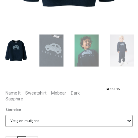
kr.
159.95
Name It – Sweatshirt – Mobear – Dark
Sapphire
Name
Størrelse
It
-
Sweatshirt
-
Mobear