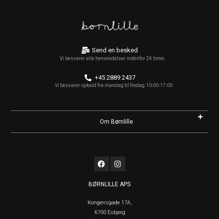
Send en besked
Vi besvarer alle henvendelser indenfor 24 timer.
+45 2889 2437
Vi besvarer opkald fra mandag til fredag 10:00-17:00
Om Børnlille
F
I
a
n
c
s
e
t
BØRNLILLE APS
b
a
o
g
o
r
Kongensgade 17A,
k
a
6700 Esbjerg
m