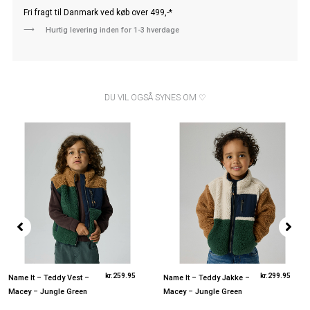
Fri fragt til Danmark ved køb over 499,-*
⟶
Hurtig levering inden for 1-3 hverdage
DU VIL OGSÅ SYNES OM ♡
kr.
259.95
kr.
299.95
Name It – Teddy Vest –
Name It – Teddy Jakke –
Macey – Jungle Green
Macey – Jungle Green