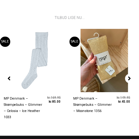
TILBUD LIGE NU...
Den
Den
Den
Den
aktuelle
oprindelige
aktuel
oprin
pris
pris
pris
pris
SALE
SALE
er:
var:
er:
var:
kr.85.00.
kr.169.95.
kr.45.
kr.149
kr.
169.95
kr.
149.95
MP Denmark –
MP Denmark –
kr.
85.00
kr.
45.00
Strømpebuks – Glimmer
Strømpebuks – Glimmer
– Celosia – Ice Heather
– Moonstone 1356
1033