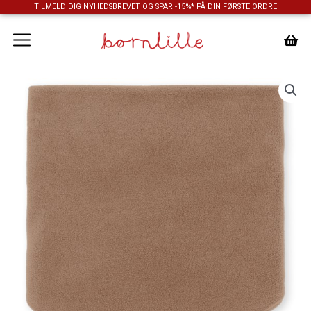
Gå
TILMELD DIG NYHEDSBREVET OG SPAR -15%* PÅ DIN FØRSTE ORDRE
til
indholdet