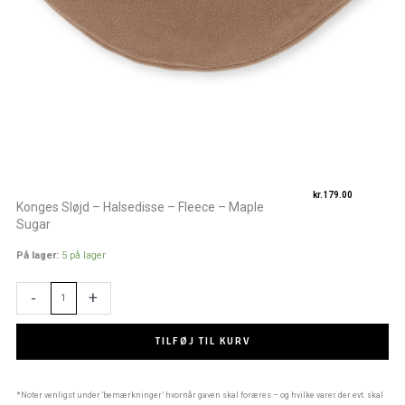
kr.
179.00
Konges Sløjd – Halsedisse – Fleece – Maple
Sugar
Konges
På lager:
5 på lager
Sløjd
-
-
+
Halsedisse
-
Fleece
TILFØJ TIL KURV
-
Maple
Sugar
*Noter venligst under ‘bemærkninger’ hvornår gaven skal foræres – og hvilke varer der evt. skal
antal