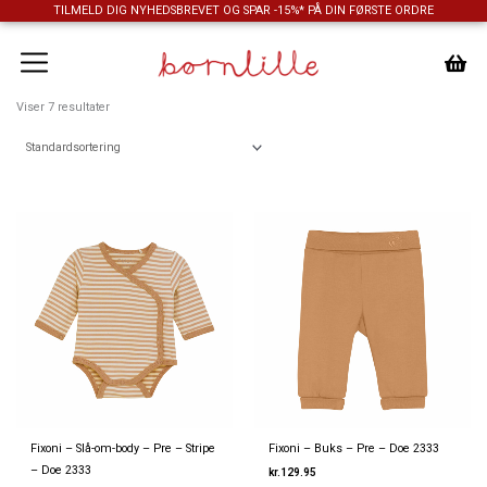
Gå
TILMELD DIG NYHEDSBREVET OG SPAR -15%* PÅ DIN FØRSTE ORDRE
til
indholdet
Viser 7 resultater
Fixoni – Slå-om-body – Pre – Stripe
Fixoni – Buks – Pre – Doe 2333
– Doe 2333
kr.
129.95