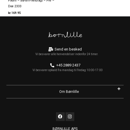
Fixoni – Slå-om-heldragt – Pre –
Doe 2333
kr.
169.95
Send en besked
Vi besvarer alle henvendelser indenfor 24 timer.
+45 2889 2437
Vi besvarer opkald fra mandag til fredag 10:00-17:00
Om Børnlille
F
I
a
n
c
s
e
t
BØRNLILLE APS